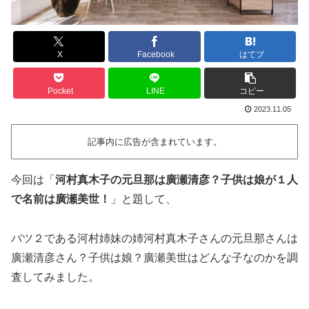
X
Facebook
はてブ
Pocket
LINE
コピー
2023.11.05
記事内に広告が含まれています。
今回は「
河村真木子の元旦那は廣瀬清彦？子供は娘が１人
で名前は廣瀬美世！
」と題して、
バツ２である河村姉妹の姉河村真木子さんの元旦那さんは
廣瀬清彦さん？子供は娘？廣瀬美世はどんな子なのかを調
査してみました。