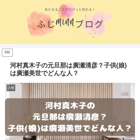
PR
河村真木子の元旦那は廣瀬清彦？子供(娘)
は廣瀬美世でどんな人？
人物