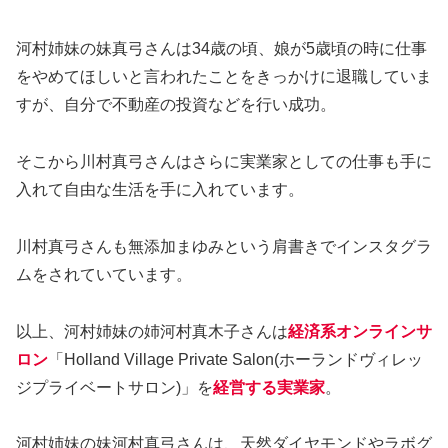
河村姉妹の妹真弓さんは34歳の頃、娘が5歳頃の時に仕事
をやめてほしいと言われたことをきっかけに退職していま
すが、自分で不動産の投資などを行い成功。
そこから川村真弓さんはさらに実業家としての仕事も手に
入れて自由な生活を手に入れています。
川村真弓さんも無添加まゆみという肩書きでインスタグラ
ムをされていています。
以上、河村姉妹の姉河村真木子さんは
経済系オンラインサ
ロン
「Holland Village Private Salon(ホーランドヴィレッ
ジプライベートサロン)」を
経営する実業家
。
河村姉妹の妹河村真弓さんは、天然ダイヤモンドやラボグ