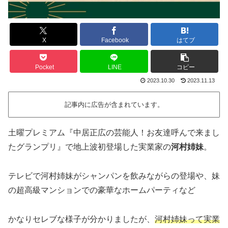
X
Facebook
はてブ
Pocket
LINE
コピー
2023.10.30
2023.11.13
記事内に広告が含まれています。
土曜プレミアム『中居正広の芸能人！お友達呼んで来まし
たグランプリ』で地上波初登場した実業家の
河村姉妹
。
テレビで河村姉妹がシャンパンを飲みながらの登場や、妹
の超高級マンションでの豪華なホームパーティなど
かなりセレブな様子が分かりましたが、
河村姉妹って実業