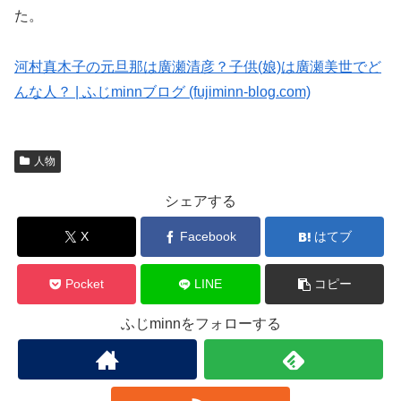
た。
河村真木子の元旦那は廣瀬清彦？子供(娘)は廣瀬美世でど
んな人？ | ふじminnブログ (fujiminn-blog.com)
人物
シェアする
X
Facebook
はてブ
Pocket
LINE
コピー
ふじminnをフォローする